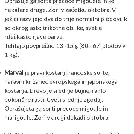
Oprašuje ga sorta precoce migouele in še
nekatere druge. Zori v začetku oktobra. V
ježici razvijejo dva do trije normalni plodovi, ki
so okroglasto trikotne oblike, svetle
rdečkasto rjave barve.
Tehtajo povprečno 13 -15 g (80 - 67 plodov v
1 kg).
Marval
je pravi kostanj francoske sorte,
naravni križanec evropskega in japonskega
kostanja. Drevo je srednje bujne, rahlo
pokončne rasti. Cveti srednje zgodaj.
Oprašujeta ga sorti precoce migoule in
marigoule. Zori v drugi dekadi oktobra.