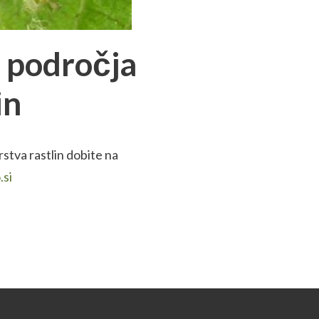
s področja
in
stva rastlin dobite na
.si