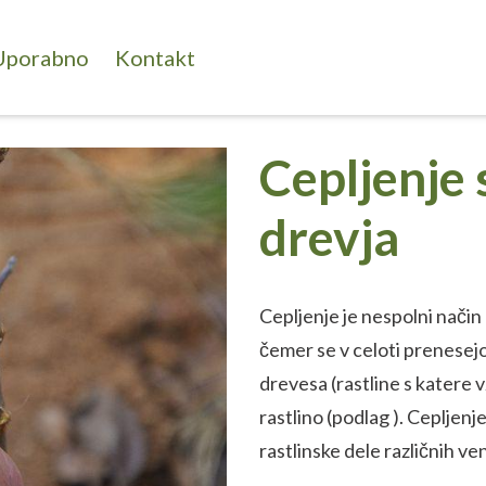
Uporabno
Kontakt
Cepljenje
drevja
Cepljenje je nespolni način
čemer se v celoti prenesej
drevesa (rastline s katere
rastlino (podlag ). Cepljenj
rastlinske dele različnih v