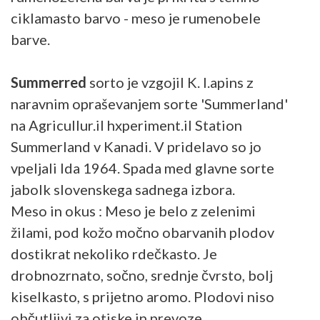
ciklamasto barvo - meso je rumenobele
barve.
Summerred
sorto je vzgojil K. l.apins z
naravnim opraševanjem sorte 'Summerland'
na Agricullur.il hxperiment.il Station
Summerland v Kanadi. V pridelavo so jo
vpeljali Ida 1964. Spada med glavne sorte
jabolk slovenskega sadnega izbora.
Meso in okus : Meso je belo z zelenimi
žilami, pod kožo močno obarvanih plodov
dostikrat nekoliko rdečkasto. Je
drobnozrnato, sočno, srednje čvrsto, bolj
kiselkasto, s prijetno aromo. Plodovi niso
občutljivi za otiske in prevoze.