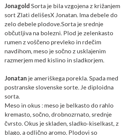
Jonagold
Sorta je bila vzgojena z križanjem
sort Zlati delišesX Jonatan. Ima debele do
zelo debele plodove.Sorta je srednje
občutljiva na bolezni. Plod je zelenkasto
rumen z voščeno prevleko in rdečim
navdihom, meso je sočno z usklajenim
razmerjem med kislino in sladkorjem.
Jonatan
je ameriškega porekla. Spada med
postranske slovenske sorte. Je diploidna
sorta.
Meso in okus : meso je belkasto do rahlo
kremasto, sočno, drobnozrnato, srednje
čvrsto. Okus je skladen, sladko-kiselkast, z
blago, a odlično aromo. Plodovi so