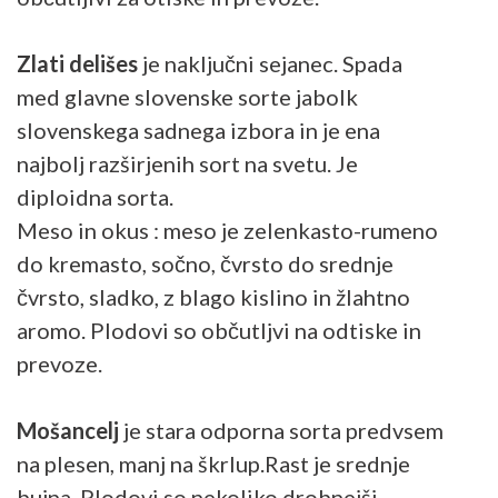
Zlati delišes
je naključni sejanec. Spada
med glavne slovenske sorte jabolk
slovenskega sadnega izbora in je ena
najbolj razširjenih sort na svetu. Je
diploidna sorta.
Meso in okus : meso je zelenkasto-rumeno
do kremasto, sočno, čvrsto do srednje
čvrsto, sladko, z blago kislino in žlahtno
aromo. Plodovi so občutljvi na odtiske in
prevoze.
Mošancelj
je stara odporna sorta predvsem
na plesen, manj na škrlup.Rast je srednje
bujna. Plodovi so nekoliko drobnejši,