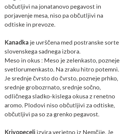
občutljivi na jonatanovo pegavost in
porjavenje mesa, niso pa občutljivi na
odtiske in prevoze.
Kanadka
je uvrščena med postranske sorte
slovenskega sadnega izbora.
Meso in okus : Meso je zelenkasto, pozneje
svetlorumenkasto. Na zraku hitro potemni.
Je srednje čvrsto do čvrsto, pozneje prhko,
srednje grobozrnato, srednje sočno,
odličnega sladko-kislega okusa z renetno
aromo. Plodovi niso občutljivi za odtiske,
občutljivi pa so za grenko pegavost.
Krivopecelj
izvira verjetno iz Nemčije. Je