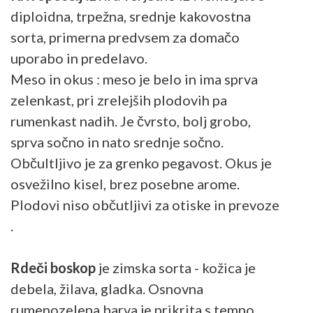
diploidna, trpežna, srednje kakovostna
sorta, primerna predvsem za domačo
uporabo in predelavo.
Meso in okus : meso je belo in ima sprva
zelenkast, pri zrelejših plodovih pa
rumenkast nadih. Je čvrsto, bolj grobo,
sprva sočno in nato srednje sočno.
Občultljivo je za grenko pegavost. Okus je
osvežilno kisel, brez posebne arome.
Plodovi niso občutljivi za otiske in prevoze
.
Rdeči boskop
je zimska sorta - kožica je
debela, žilava, gladka. Osnovna
rumenozelena barva je prikrita s temno