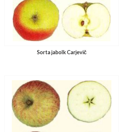
Sorta jabolk Carjevič