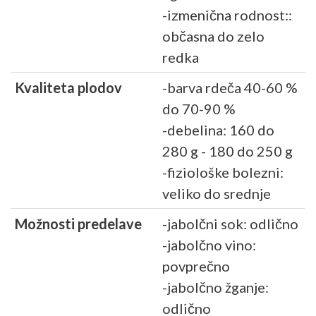
-izmenična rodnost::
občasna do zelo
redka
Kvaliteta plodov
-barva rdeča 40-60 %
do 70-90 %
-debelina: 160 do
280 g - 180 do 250 g
-fiziološke bolezni:
veliko do srednje
Možnosti predelave
-jabolčni sok: odlično
-jabolčno vino:
povprečno
-jabolčno žganje:
odlično