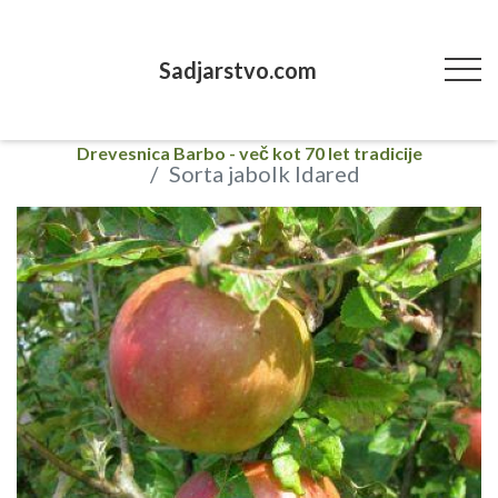
Sadjarstvo.com
Drevesnica Barbo - več kot 70 let tradicije
Sorta jabolk Idared