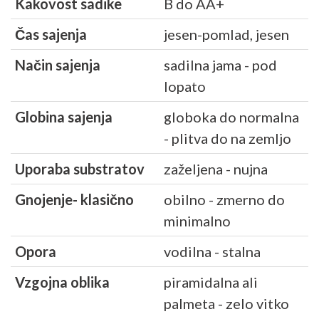
Kakovost sadike
B do AA+
Čas sajenja
jesen-pomlad, jesen
Način sajenja
sadilna jama - pod
lopato
Globina sajenja
globoka do normalna
- plitva do na zemljo
Uporaba substratov
zaželjena - nujna
Gnojenje- klasično
obilno - zmerno do
minimalno
Opora
vodilna - stalna
Vzgojna oblika
piramidalna ali
palmeta - zelo vitko