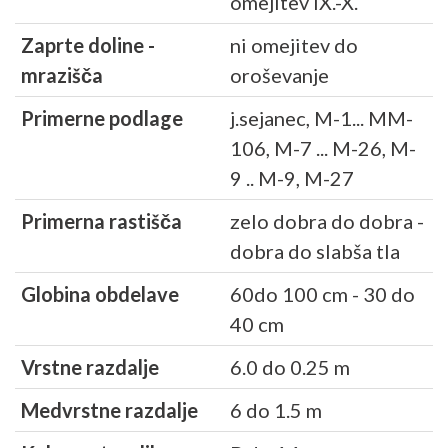
omejitev IX.-X.
Zaprte doline -
ni omejitev do
mrazišča
oroševanje
Primerne podlage
j.sejanec, M-1... MM-
106, M-7 ... M-26, M-
9 .. M-9, M-27
Primerna rastišča
zelo dobra do dobra -
dobra do slabša tla
Globina obdelave
60do 100 cm - 30 do
40 cm
Vrstne razdalje
6.0 do 0.25 m
Medvrstne razdalje
6 do 1.5 m